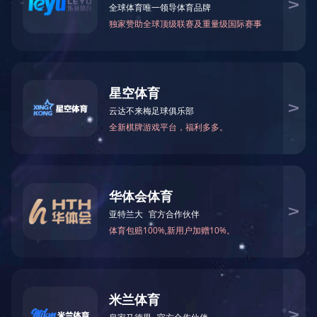
上一篇：没有了
下一篇：
泵浦箱
首页
|
关于我们
|
产品
地址：安徽省六安市舒城
Copyright © 华体会官方版网站登录入口.A
开云网页版页面
|
开云集团官网首页
|
开云app登录入口
|
乐投官方网页
版
|
球友会手机版
|
HAOBO.COM
|
开云手机登录入口
|
米兰体育app官
网
|
bob最新官网下载中国官方网站
|