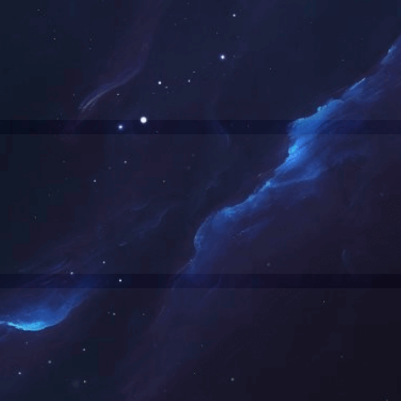
们
|
产品展示
|
新闻动态
|
设备展示
|
生产流程
|
品质检
省六安市舒城县经济开发区--龙潭北路88号 电话：13962687089 邮编：
网站登录入口.All Rights Reserved 技术支持：聚尚网络
苏州网页设计
备
版
|
球友会手机版
|
HAOBO.COM
|
开云手机登录入口
|
米兰体育app官网