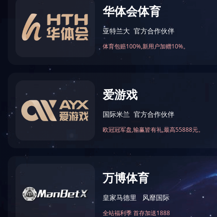
上一篇：
机用墙板
下一篇：
机床件
首页
|
关于我
地址：安徽
Copyright © 华体会官方版
开云网页版页面
|
开云集团官网首页
|
开云app登录入口
|
乐投官方网页