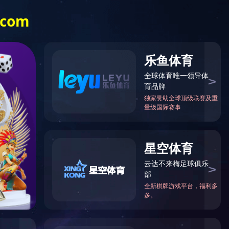
闻动态
设备展示
生产流程
品质检测
华体会(中国)